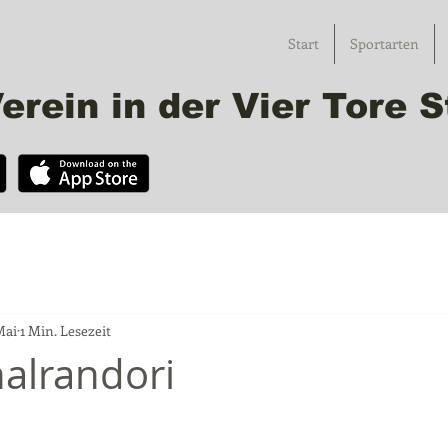
Start
Sportarten
erein in der Vier Tore
Mai
1 Min. Lesezeit
nalrandori