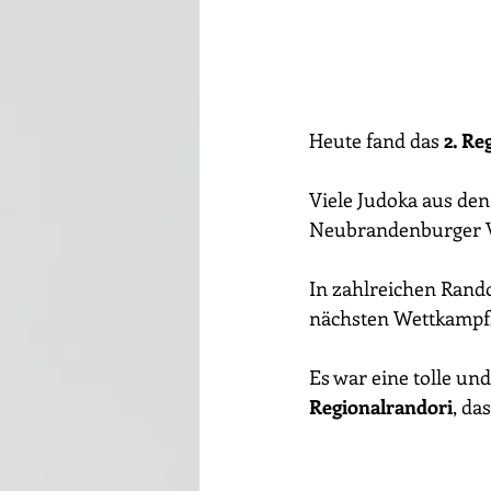
Heute fand das 
2. Re
Viele Judoka aus den
Neubrandenburger V
In zahlreichen Rando
nächsten Wettkampf
Es war eine tolle un
Regionalrandori
, da