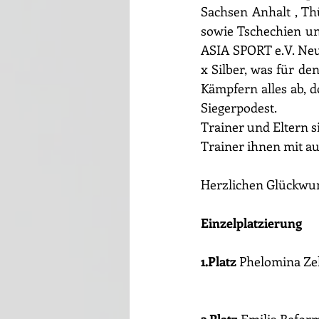
Sachsen Anhalt , T
sowie Tschechien un
ASIA SPORT e.V. Neub
x Silber, was für de
Kämpfern alles ab, d
Siegerpodest.
Trainer und Eltern s
Trainer ihnen mit a
Herzlichen Glückwu
Einzelplatzierung
1.Platz
 Phelomina Zel