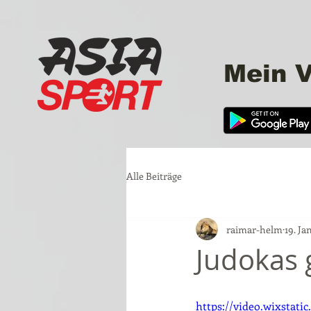
Mein V
Alle Beiträge
raimar-helm
19. Jan
Judokas 
https://video.wixstat