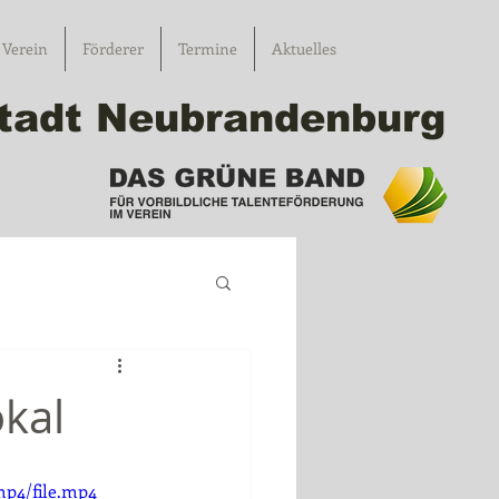
Verein
Förderer
Termine
Aktuelles
 Stadt Neubrandenburg
kal
mp4/file.mp4