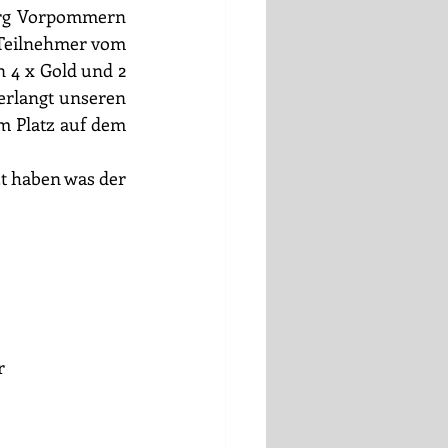
urg Vorpommern 
Teilnehmer vom 
 4 x Gold und 2 
erlangt unseren 
m Platz auf dem 
t haben was der 
r