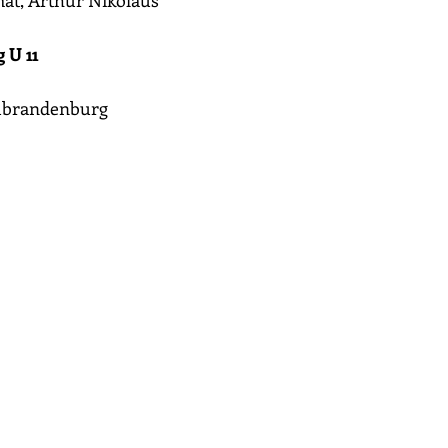
mat, Arthur Nikolaus
 U 11
ubrandenburg