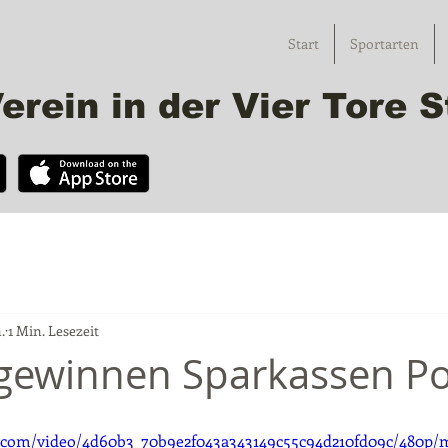
Start
Sportarten
erein in der Vier Tore
.
1 Min. Lesezeit
gewinnen Sparkassen Po
ic.com/video/4d60b3_70b9e2f043a343149c55c94d210fd09c/480p/