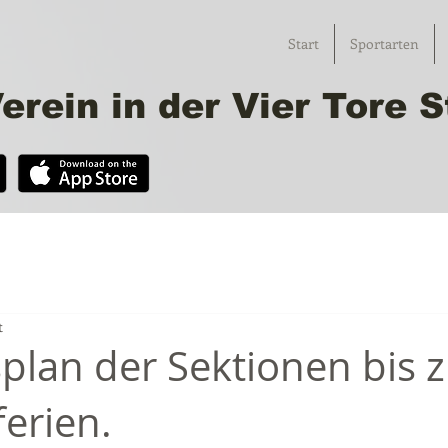
Start
Sportarten
erein in der Vier Tore
t
splan der Sektionen bis 
erien.