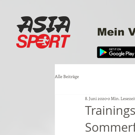
Mein V
Alle Beiträge
8. Juni 2020
0 Min. Lesezei
Training
Sommerf